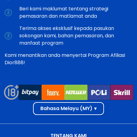
Beri kami maklumat tentang strategi
pemasaran dan matlamat anda
Terima akses eksklusif kepada pasukan
sokongan kami, bahan pemasaran, dan
manfaat program
Kami menantikan anda menyertai Program Afiliasi
Dior888!
Bahasa Melayu (MY)
▾
TENTANG KAMI