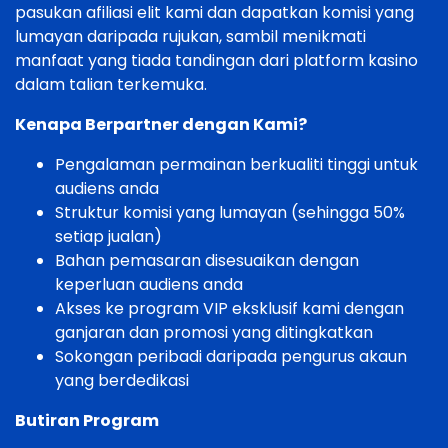
pasukan afiliasi elit kami dan dapatkan komisi yang
lumayan daripada rujukan, sambil menikmati
manfaat yang tiada tandingan dari platform kasino
dalam talian terkemuka.
Kenapa Berpartner dengan Kami?
Pengalaman permainan berkualiti tinggi untuk
audiens anda
Struktur komisi yang lumayan (sehingga 50%
setiap jualan)
Bahan pemasaran disesuaikan dengan
keperluan audiens anda
Akses ke program VIP eksklusif kami dengan
ganjaran dan promosi yang ditingkatkan
Sokongan peribadi daripada pengurus akaun
yang berdedikasi
Butiran Program