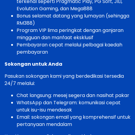
terkenal seperti Pragmatic Play, PG Soft, JILI,
Evolution Gaming, dan Mega888
Bonus selamat datang yang lumayan (sehingga
RM388)
Program VIP lima peringkat dengan ganjaran
mingguan dan manfaat eksklusif
Pembayaran cepat melalui pelbagai kaedah
pembayaran
Sokongan untuk Anda
Pasukan sokongan kami yang berdedikasi tersedia
24/7 melalui:
Chat langsung: mesej segera dan nasihat pakar
WhatsApp dan Telegram: komunikasi cepat
untuk isu-isu mendesak
Email: sokongan email yang komprehensif untuk
pertanyaan mendalam