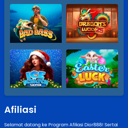
Afiliasi
Selamat datang ke Program Afiliasi Dior888! Sertai