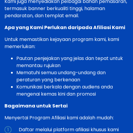
Kami juga menyediakan pelbagai bahan pemasaran,
termasuk banner berkualiti tinggi, halaman
pendaratan, dan templat email.
Apa yang Kami Perlukan daripada Afiliasi Kami
Untuk memastikan kejayaan program kami, kami
memerlukan:
Pautan penjejakan yang jelas dan tepat untuk
memantau rujukan
Mematuhi semua undang-undang dan
peraturan yang berkenaan
Komunikasi berkala dengan audiens anda
mengenai kemas kini dan promosi
Bagaimana untuk Sertai
Menyertai Program Afiliasi kami adalah mudah:
Daftar melalui platform afiliasi khusus kami