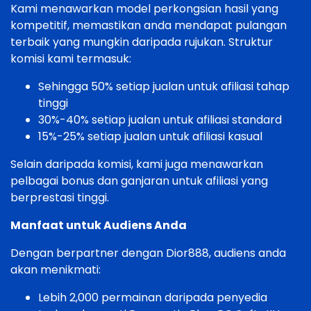
Kami menawarkan model perkongsian hasil yang
kompetitif, memastikan anda mendapat pulangan
terbaik yang mungkin daripada rujukan. Struktur
komisi kami termasuk:
Sehingga 50% setiap jualan untuk afiliasi tahap
tinggi
30%-40% setiap jualan untuk afiliasi standard
15%-25% setiap jualan untuk afiliasi kasual
Selain daripada komisi, kami juga menawarkan
pelbagai bonus dan ganjaran untuk afiliasi yang
berprestasi tinggi.
Manfaat untuk Audiens Anda
Dengan berpartner dengan Dior888, audiens anda
akan menikmati:
Lebih 2,000 permainan daripada penyedia